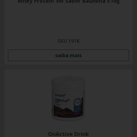
Whey Protein 3W Sabor Baunilha 510g
SKU 191K
saiba mais
OnActive Drink