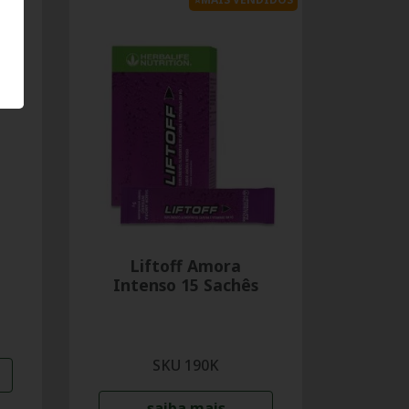
Liftoff Amora
Intenso 15 Sachês
SKU 190K
saiba mais