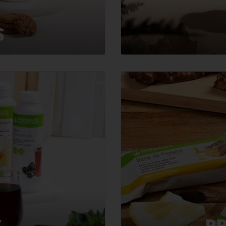
S
S
P