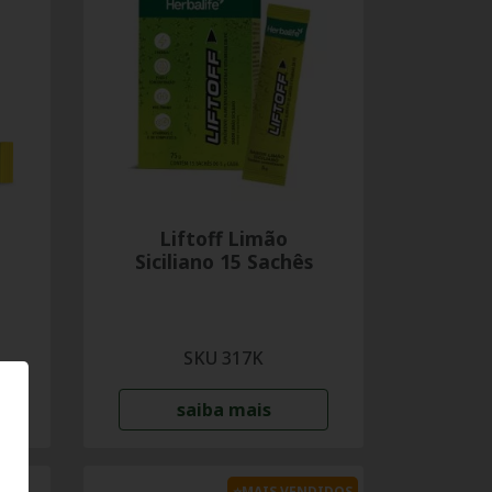
Liftoff Limão
Siciliano 15 Sachês
SKU 317K
saiba mais
⭐MAIS VENDIDOS