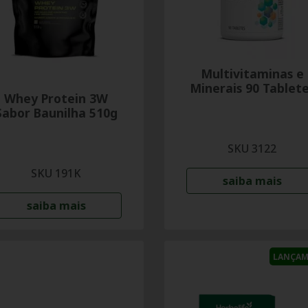
Multivitaminas e
Minerais 90 Tablet
Whey Protein 3W
Sabor Baunilha 510g
SKU 3122
SKU 191K
saiba mais
saiba mais
LANÇA