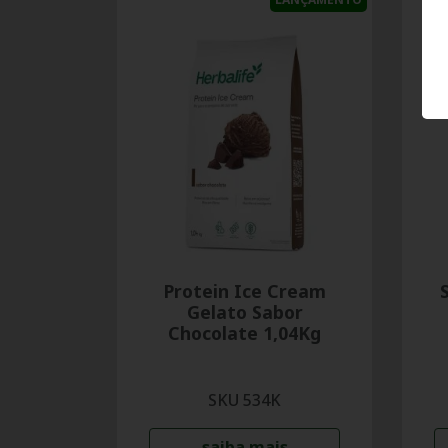
Protein Ice Cream
Gelato Sabor
Chocolate 1,04Kg
SKU 534K
saiba mais