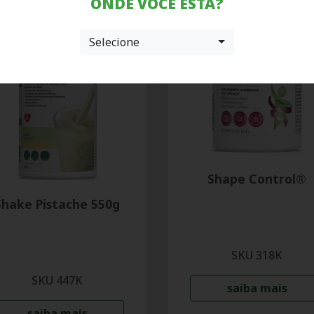
ONDE VOCÊ ESTÁ?
Selecione
Shape Control®
Shake Pistache 550g
SKU 318K
SKU 447K
saiba mais
saiba mais