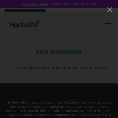
Inscreva-se agora
e compre diretamente da Herbalife
SKU SUSPENSO
Esse produto não está disponível no momento.
Na Herbalife, o nosso compromisso é fazer os melhores produtos
nutricionais do mundo e ajudar as pessoas a alcançarem seus
objetivos. Em caso de dúvidas sobre a adesão ou sobre o Programa,
veja os Termos & Condições completos no link acima ou acesse a