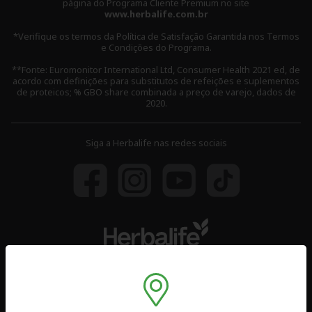
página do Programa Cliente Premium no site
www.herbalife.com.br
*Verifique os termos da Política de Satisfação Garantida nos Termos
e Condições do Programa.
**Fonte: Euromonitor International Ltd, Consumer Health 2021 ed, de
acordo com definições para substitutos de refeições e suplementos
de proteicos; % GBO share combinada a preço de varejo, dados de
2020.
Siga a Herbalife nas redes sociais
Assista o Vídeo
Vantagens e Benefícios
Perguntas Frequentes