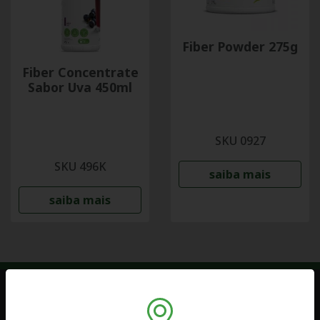
Fiber Powder 275g
Fiber Concentrate
Sabor Uva 450ml
SKU 0927
SKU 496K
saiba mais
saiba mais
Na Herbalife, o nosso compromisso é fazer os melhores produtos